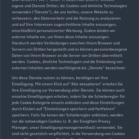
eigene und Dienste Dritter, die Cookies und ähnliche Technologien
Teile- und Zubehörverkauf
verwenden ("Dienste"), die uns helfen, unsere Website zu
Geschlossen
,
öffnet am
Freitag 07:00
verbessern, den Datenverkehr und die Nutzung zu analysieren
und auf Ihre Interessen zugeschnittene Inhalte anzuzeigen,
einschließlich personalisierter Werbung. Zudem binden wir
externe Inhalte ein, um Ihnen diese Inhalte anzuzeigen.
Hierdurch werden Verbindungen zwischen Ihrem Browser und
Servern von Dritten hergestellt und es können personenbezogene
Daten von Ihrem Browser an die Server von Dritten übermittelt
werden. Cookies, ähnliche Technologien und die Einbindung von
externen Inhalten werden nachfolgend als „Dienste“ bezeichnet.
Um diese Dienste nutzen zu können, benötigen wir Ihre
Einwilligung. Mit einem Klick auf "Alle akzeptieren" erteilen Sie
Ihre Einwilligung zur Verwendung aller Dienste. Sie können auch
einzelne Einwilligungen erteilen, indem Sie die Schieberegler für
jede Cookie-Kategorie einzeln anklicken und diese Einstellungen
durch Klicken auf "Einstellungen speichern und fortfahren"
speichern. Falls Sie keinen der Schieberegler anklicken, werden
nur die notwendigen Cookies (z. B. der Ensighten Privacy
Zur Inspektion
Manager, unser Einwilligungsmanagementtool) verwendet. Sie
sind nicht gesetzlich verpflichtet, in die Verwendung von Cookies