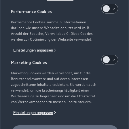
Kaufen & leasen
Alle Modelle
Performance Cookies
Modelle vergleichen
Service & Zubehör
Performance Cookies sammeln Informationen
Neuwagensuche
darüber, wie unsere Webseite genutzt wird (z. B.
Elektromodelle
Anzahl der Besuche, Verweildauer). Diese Cookies
Gebrauchtwagensuche
Support
werden zur Optimierung der Webseite verwendet.
Saisonale Angebote
Plug-in-Hybride
Gebrauchtwagen
Einstellungen anpassen
Audi Services
Über Audi
Kundenservice
Finanzierung
Marketing Cookies
Garantie
Händlersuche
Aktionen & Angebote
Unternehmen
Marketing Cookies werden verwendet, um für die
Audi digital services
Benutzer relevantere und auf deren Interessen
Audi Code
Geschäftskunden
Karriere
zugeschnittene Inhalte anzubieten. Sie werden auch
myAudi
verwendet, um die Erscheinungshäufigkeit einer
Häufige Fragen (FAQ)
Investor Relations
Werbeanzeige zu begrenzen und um die Effektivität
© 2026 AUDI AG. Alle Rechte vorbehalten
von Werbekampagnen zu messen und zu steuern.
Audi Online Beratung
Presse & Media Center
Impressum
Rechtliches
Hinweisgebersystem
Einstellungen anpassen
Online-Terminvereinbarung
Datenschutz
Datenschutzinformation
Cookie-Einstellungen
Servicekontakt
Cookie-Richtlinie
Barrierefreiheit