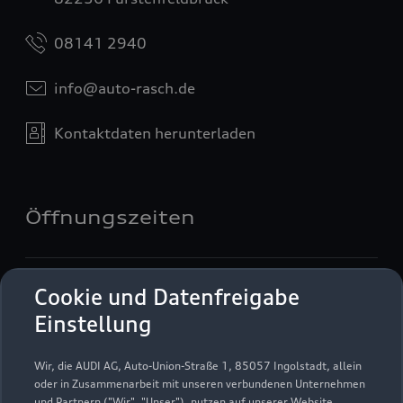
08141 2940
info@auto-rasch.de
Kontaktdaten herunterladen
Öffnungszeiten
Verkauf
Cookie und Datenfreigabe
Geschlossen
,
öffnet am
Freitag 08:00
Einstellung
Service
Wir, die AUDI AG, Auto-Union-Straße 1, 85057 Ingolstadt, allein
Geschlossen
,
öffnet am
Freitag 07:00
oder in Zusammenarbeit mit unseren verbundenen Unternehmen
und Partnern ("Wir", "Unser"), nutzen auf unserer Website